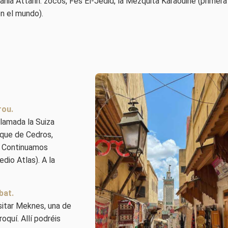
nania Attarin. zocos, Fes El-Jedid, la Mezquita Karaouine (primera
en el mundo).
rou.
llamada la Suiza
que de Cedros,
, Continuamos
dio Atlas). A la
bat.
sitar Meknes, una de
oquí. Allí podréis