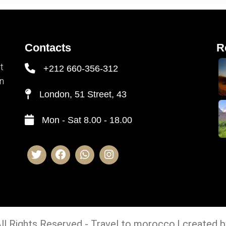
Contacts
R
t
+212 660-356-312
en
London, 51 Street, 43
Mon - Sat 8.00 - 18.00
ll Rights Reserved - Travel to morocco.| created 