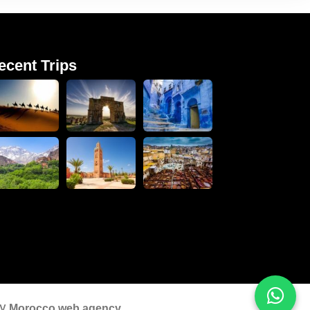
ecent Trips
by
Morocco web agency