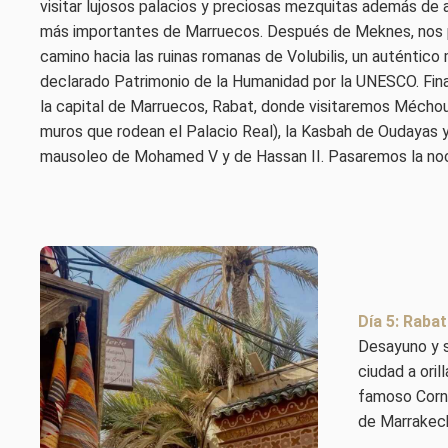
visitar lujosos palacios y preciosas mezquitas además de 
más importantes de Marruecos. Después de Meknes, nos
camino hacia las ruinas romanas de Volubilis, un auténti
declarado Patrimonio de la Humanidad por la UNESCO. Fina
la capital de Marruecos, Rabat, donde visitaremos Méchou
muros que rodean el Palacio Real), la Kasbah de Oudayas y
mausoleo de Mohamed V y de Hassan II. Pasaremos la no
Día 5: Raba
Desayuno y s
ciudad a oril
famoso Corni
de Marrakech