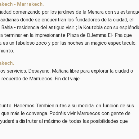
rakech - Marrakech.
 ciudad comenzando por los jardines de la Menara con su estanqu
aadianas donde se encuentran los fundadores de la ciudad, el
 Bahia - residencia del antiguo visir. ; la Koutobia con su esplénd
ra terminar en la impresionante Plaza de DJemma El- Fna que
ia es un fabuloso zoco y por las noches un magico espectaculo.
miento.
akech.
os servicios. Desayuno, Mañana libre para explorar la ciudad o
n recuerdo de Marruecos. Fin del viaje.
o punto. Hacemos Tambien rutas a su medida, en función de sus
ño que más le convenga. Podréis vivir Marruecos con gente de
udará a disfrutar al máximo de todas las posibilidades que