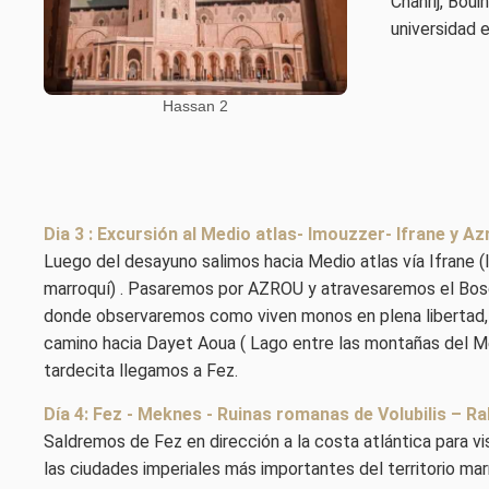
Chahrij, Boui
universidad 
Hassan 2
Dia 3 : Excursión al Medio atlas- Imouzzer- Ifrane y Az
Luego del desayuno salimos hacia Medio atlas vía Ifrane (
marroquí) . Pasaremos por AZROU y atravesaremos el Bos
donde observaremos como viven monos en plena libertad
camino hacia Dayet Aoua ( Lago entre las montañas del Me
tardecita llegamos a Fez.
Día 4: Fez - Meknes - Ruinas romanas de Volubilis – Ra
Saldremos de Fez en dirección a la costa atlántica para vi
las ciudades imperiales más importantes del territorio marr