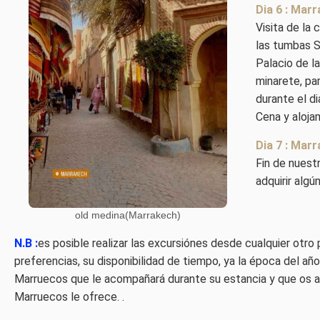
Dia 6 : Mar
Visita de la
las tumbas S
Palacio de la
minarete, pa
durante el d
Cena y aloja
Dia 7 : Marr
Fin de nuestr
adquirir algú
old medina(Marrakech)
N.B :
es posible realizar las excursiónes desde cualquier otr
preferencias, su disponibilidad de tiempo, ya la época del a
Marruecos que le acompañará durante su estancia y que os ay
Marruecos le ofrece. .